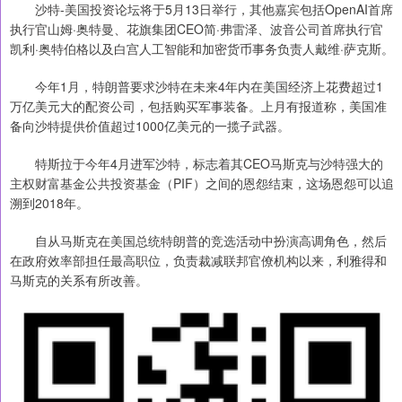
沙特-美国投资论坛将于5月13日举行，其他嘉宾包括OpenAI首席
执行官山姆·奥特曼、花旗集团CEO简·弗雷泽、波音公司首席执行官
凯利·奥特伯格以及白宫人工智能和加密货币事务负责人戴维·萨克斯。
今年1月，特朗普要求沙特在未来4年内在美国经济上花费超过1
万亿美元大的配资公司，包括购买军事装备。上月有报道称，美国准
备向沙特提供价值超过1000亿美元的一揽子武器。
特斯拉于今年4月进军沙特，标志着其CEO马斯克与沙特强大的
主权财富基金公共投资基金（PIF）之间的恩怨结束，这场恩怨可以追
溯到2018年。
自从马斯克在美国总统特朗普的竞选活动中扮演高调角色，然后
在政府效率部担任最高职位，负责裁减联邦官僚机构以来，利雅得和
马斯克的关系有所改善。