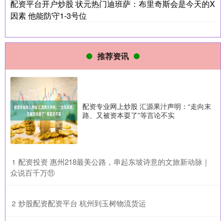
配资平台开户炒股 状元热门迪班萨：布里奇斯会是今天的X
因素 他能防守1-3号位
推荐资讯
配资专业网上炒股 汇源果汁声明：“走向末
路、又被资本耍了”等言论不实
​配资投资 惠州218最美公路，串起东坡诗意的文旅新动脉｜
1
众说百千万⑪
​炒股配资配资平台 杭州到玉树物流货运
2