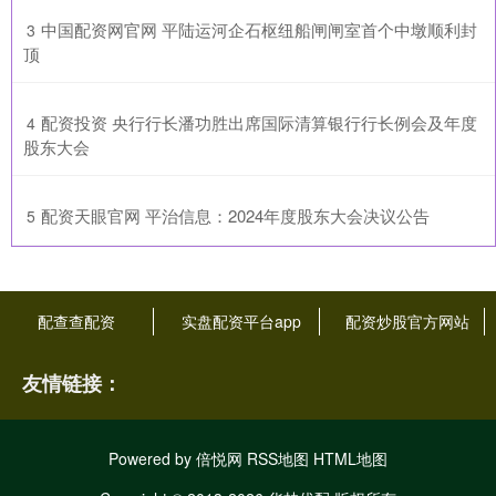
​中国配资网官网 平陆运河企石枢纽船闸闸室首个中墩顺利封
3
顶
​配资投资 央行行长潘功胜出席国际清算银行行长例会及年度
4
股东大会
​配资天眼官网 平治信息：2024年度股东大会决议公告
5
配查查配资
实盘配资平台app
配资炒股官方网站
友情链接：
Powered by
倍悦网
RSS地图
HTML地图